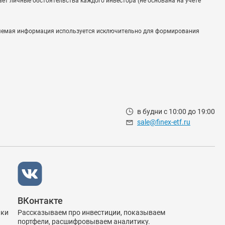
ет личные обстоятельства каждого инвестора (не основана на учете
вляемая информация используется исключительно для формирования
в будни с 10:00 до 19:00
sale@finex-etf.ru
ВКонтакте
ики
Рассказываем про инвестиции, показываем
портфели, расшифровываем аналитику.