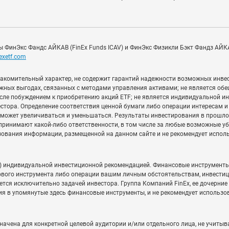
 ФинЭкс Фандс АЙКАВ (FinEx Funds ICAV) и ФинЭкс Физикли Бэкт Фандз АЙКАВ
nexetf.com
накомительный характер, не содержит гарантий надежности возможных инве
жных выгодах, связанных с методами управления активами; не является обе
числе побуждением к приобретению акций ETF; не является индивидуальной 
естора. Определение соответствия ценной бумаги либо операции интересам 
 может увеличиваться и уменьшаться. Результаты инвестирования в прошлом
принимают какой-либо ответственности, в том числе за любые возможные у
зования информации, размещенной на данном сайте и не рекомендует испол
) индивидуальной инвестиционной рекомендацией. Финансовые инструменты 
вого инструмента либо операции вашим личным обстоятельствам, инвестиц
ется исключительно задачей инвестора. Группа Компаний FinEx, ее дочерни
ия в упомянутые здесь финансовые инструменты, и не рекомендует использо
чена для конкретной целевой аудитории и/или отдельного лица, не учитыва