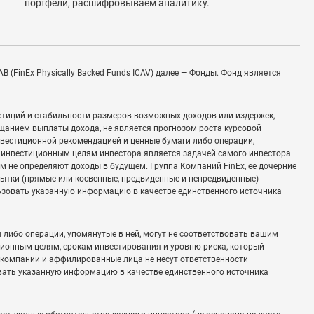
портфели, расшифровываем аналитику.
 (FinEx Physically Backed Funds ICAV) далее — Фонды. Фонд является
стиций и стабильности размеров возможных доходов или издержек,
щанием выплаты дохода, не является прогнозом роста курсовой
инвестиционной рекомендацией и ценные бумаги либо операции,
и инвестиционным целям инвестора является задачей самого инвестора.
 не определяют доходы в будущем. Группа Компаний FinEx, ее дочерние
бытки (прямые или косвенные, предвиденные и непредвиденные)
ьзовать указанную информацию в качестве единственного источника
либо операции, упомянутые в ней, могут не соответствовать вашим
ионным целям, срокам инвестирования и уровню риска, который
е компании и аффилированные лица не несут ответственности
вать указанную информацию в качестве единственного источника