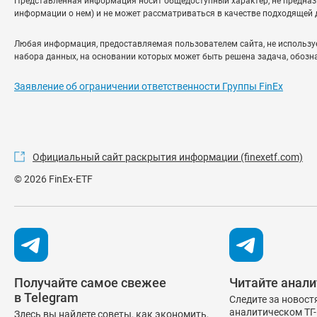
Представленная информация носит общедоступный характер, не предназна
информации о нем) и не может рассматриваться в качестве подходящей д
Любая информация, предоставляемая пользователем сайта, не использу
набора данных, на основании которых может быть решена задача, обозн
Заявление об ограничении ответственности Группы FinEx
Официальный сайт раскрытия информации (finexetf.com)
© 2026 FinEx-ETF
Получайте самое свежее
Читайте анали
в Telegram
Следите за новост
аналитическом ТГ-
Здесь вы найдете советы, как экономить,