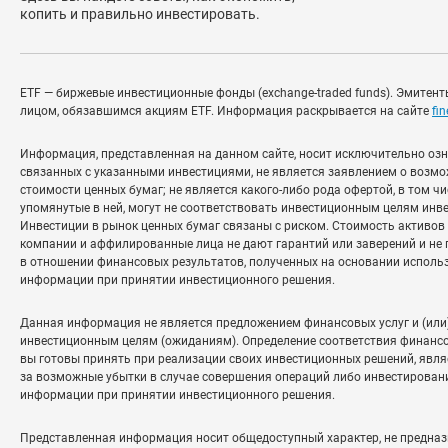
копить и правильно инвестировать.
ETF — биржевые инвестиционные фонды (exchange-traded funds). Эмитенты
лицом, обязавшимся акциям ETF. Информация раскрывается на сайте
fi
Информация, представленная на данном сайте, носит исключительно оз
связанных с указанными инвестициями, не является заявлением о возмо
стоимости ценных бумаг; не является какого-либо рода офертой, в том 
упомянутые в ней, могут не соответствовать инвестиционным целям инв
Инвестиции в рынок ценных бумаг связаны с риском. Стоимость активов
компании и аффилированные лица не дают гарантий или заверений и не 
в отношении финансовых результатов, полученных на основании исполь
информации при принятии инвестиционного решения.
Данная информация не является предложением финансовых услуг и (или
инвестиционным целям (ожиданиям). Определение соответствия финансо
вы готовы принять при реализации своих инвестиционных решений, явля
за возможные убытки в случае совершения операций либо инвестирован
информации при принятии инвестиционного решения.
Представленная информация носит общедоступный характер, не предназна