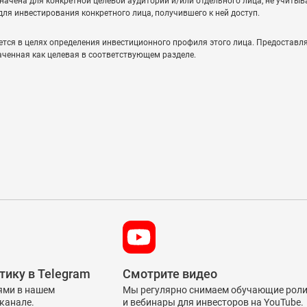
чена для конкретной целевой аудитории и/или отдельного лица, не учитыва
ля инвестирования конкретного лица, получившего к ней доступ.
ется в целях определения инвестиционного профиля этого лица. Предоста
аченная как целевая в соответствующем разделе.
тику в Telegram
Смотрите видео
ями в нашем
Мы регулярно снимаем обучающие рол
канале.
и вебинары для инвесторов на YouTube.