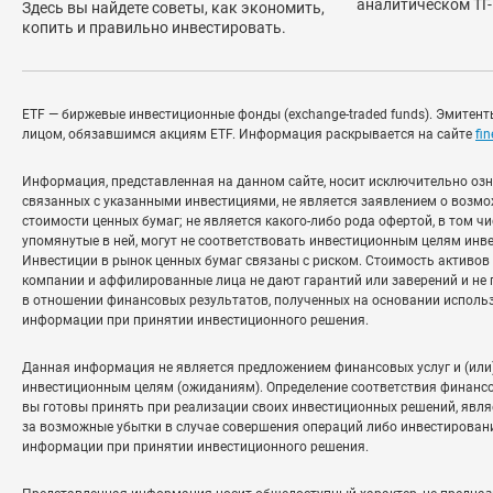
аналитическом ТГ-
Здесь вы найдете советы, как экономить,
копить и правильно инвестировать.
ETF — биржевые инвестиционные фонды (exchange-traded funds). Эмитенты
лицом, обязавшимся акциям ETF. Информация раскрывается на сайте
fi
Информация, представленная на данном сайте, носит исключительно оз
связанных с указанными инвестициями, не является заявлением о возмо
стоимости ценных бумаг; не является какого-либо рода офертой, в том 
упомянутые в ней, могут не соответствовать инвестиционным целям инв
Инвестиции в рынок ценных бумаг связаны с риском. Стоимость активов
компании и аффилированные лица не дают гарантий или заверений и не 
в отношении финансовых результатов, полученных на основании исполь
информации при принятии инвестиционного решения.
Данная информация не является предложением финансовых услуг и (или
инвестиционным целям (ожиданиям). Определение соответствия финансо
вы готовы принять при реализации своих инвестиционных решений, явля
за возможные убытки в случае совершения операций либо инвестирован
информации при принятии инвестиционного решения.