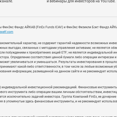
канале.
и вебинары для инвесторов на YouTube.
 ФинЭкс Фандс АЙКАВ (FinEx Funds ICAV) и ФинЭкс Физикли Бэкт Фандз АЙКАВ
nexetf.com
накомительный характер, не содержит гарантий надежности возможных инве
жных выгодах, связанных с методами управления активами; не является обе
числе побуждением к приобретению акций ETF; не является индивидуальной 
естора. Определение соответствия ценной бумаги либо операции интересам 
 может увеличиваться и уменьшаться. Результаты инвестирования в прошлом
принимают какой-либо ответственности, в том числе за любые возможные у
зования информации, размещенной на данном сайте и не рекомендует испол
) индивидуальной инвестиционной рекомендацией. Финансовые инструменты 
вого инструмента либо операции вашим личным обстоятельствам, инвестиц
ется исключительно задачей инвестора. Группа Компаний FinEx, ее дочерни
ия в упомянутые здесь финансовые инструменты, и не рекомендует использо