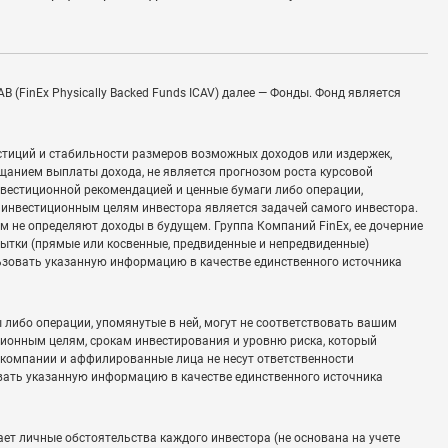
 (FinEx Physically Backed Funds ICAV) далее — Фонды. Фонд является
стиций и стабильности размеров возможных доходов или издержек,
щанием выплаты дохода, не является прогнозом роста курсовой
инвестиционной рекомендацией и ценные бумаги либо операции,
и инвестиционным целям инвестора является задачей самого инвестора.
 не определяют доходы в будущем. Группа Компаний FinEx, ее дочерние
бытки (прямые или косвенные, предвиденные и непредвиденные)
ьзовать указанную информацию в качестве единственного источника
либо операции, упомянутые в ней, могут не соответствовать вашим
ионным целям, срокам инвестирования и уровню риска, который
е компании и аффилированные лица не несут ответственности
вать указанную информацию в качестве единственного источника
ет личные обстоятельства каждого инвестора (не основана на учете